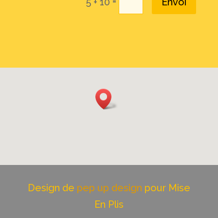
=
5 + 10
Envoi
Design de
pep up design
pour Mise
En Plis